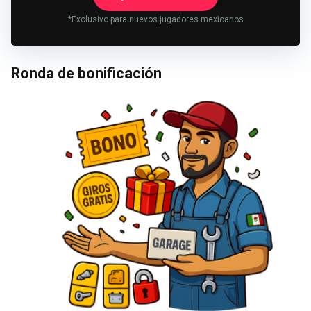
*Exclusivo para nuevos jugadores mexicanos
Ronda de bonificación