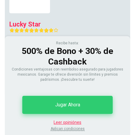
Lucky Star
Recibe hasta:
500% de Bono + 30% de
Cashback
Condiciones ventajosas con reembolso asegurado para jugadores
mexicanos. Garage te ofrece diversión sin límites y premios
padrísimos. ¡Descubre tu suerte!
Jugar Ahora
Leer opiniónes
Aplican condiciones