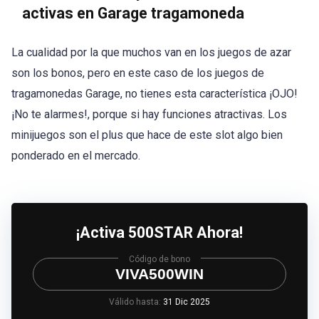
activas en Garage tragamoneda
La cualidad por la que muchos van en los
juegos de azar
son los bonos, pero en este caso de los
juegos de
tragamonedas Garage
, no tienes esta característica ¡OJO!
¡No te alarmes!, porque si hay funciones atractivas. Los
minijuegos son el plus que hace de este slot algo bien
ponderado en el mercado.
¡Activa 500STAR Ahora!
Código de bono
VIVA500WIN
Válido hasta:
31 Dic 2025