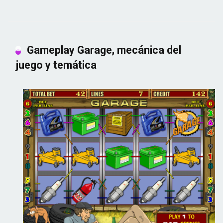
Gameplay Garage, mecánica del
juego y temática