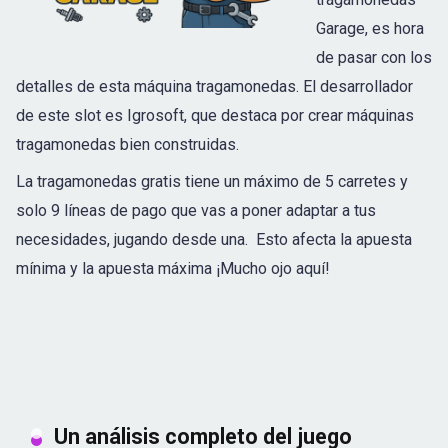
Garage
, es hora
de pasar con los
detalles de esta máquina tragamonedas. El desarrollador
de este slot es Igrosoft, que destaca por crear
máquinas
tragamonedas
bien construidas.
La
tragamonedas gratis
tiene un máximo de 5
carretes
y
solo 9
líneas
de pago que vas a poner adaptar a tus
necesidades, jugando desde una. Esto afecta la
apuesta
mínima
y la
apuesta máxima
¡Mucho ojo aquí!
Un análisis completo del juego