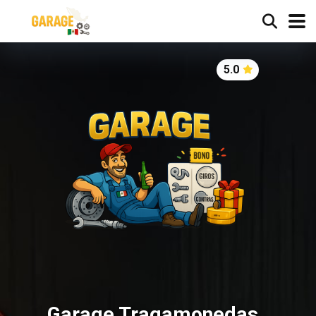
5.0
Garage Tragamonedas