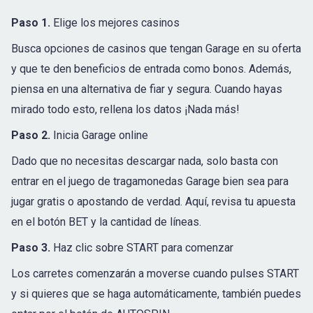
Paso 1.
Elige los mejores casinos
Busca opciones de casinos que tengan Garage en su oferta
y que te den beneficios de entrada como bonos. Además,
piensa en una alternativa de fiar y segura. Cuando hayas
mirado todo esto, rellena los datos ¡Nada más!
Paso 2.
Inicia Garage online
Dado que no necesitas descargar nada, solo basta con
entrar en el juego de
tragamonedas Garage
bien sea para
jugar gratis
o apostando de verdad. Aquí, revisa tu apuesta
en el
botón
BET y la cantidad de líneas.
Paso 3.
Haz clic sobre START para comenzar
Los carretes comenzarán a moverse cuando pulses START
y si quieres que se haga automáticamente, también puedes