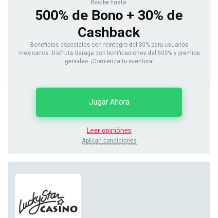
Recibe hasta:
500% de Bono + 30% de
Cashback
Beneficios especiales con reintegro del 30% para usuarios
mexicanos. Disfruta Garage con bonificaciones del 500% y premios
geniales. ¡Comienza tu aventura!
Jugar Ahora
Leer opiniónes
Aplican condiciones