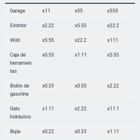
Garage
x11
x55
x555
Extintor
x2.22
x5.55
x22.2
Wild
x5.55
x22.2
x111
Caja de
x0.55
x1.11
x5.55
herramien
tas
Bidón de
x0.33
x0.55
x2.22
gasolina
Gato
x1.11
x2.22
x11.1
hidráulico
Bujía
x0.22
x0.33
x1.11