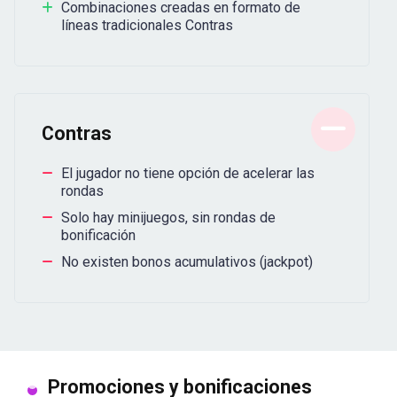
Combinaciones creadas en formato de
líneas tradicionales Contras
Contras
El jugador no tiene opción de acelerar las
rondas
Solo hay minijuegos, sin rondas de
bonificación
No existen bonos acumulativos (jackpot)
Promociones y bonificaciones