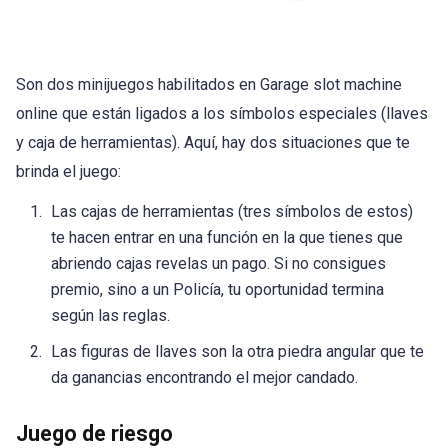
Son dos minijuegos habilitados en
Garage slot machine
online
que están ligados a los símbolos especiales (llaves
y caja de herramientas). Aquí, hay dos situaciones que te
brinda el juego:
Las cajas de herramientas (
tres símbolos
de estos)
te hacen entrar en una función en la que tienes que
abriendo cajas revelas un pago. Si no consigues
premio, sino a un Policía, tu oportunidad termina
según las
reglas
.
Las figuras de llaves son la otra piedra angular que te
da ganancias encontrando el mejor candado.
Juego de riesgo