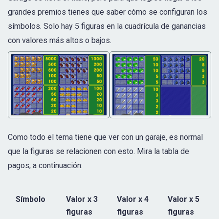
grandes premios tienes que saber cómo se configuran los
símbolos. Solo hay 5 figuras en la cuadrícula de
ganancias
con valores más altos o bajos.
Como todo el tema tiene que ver con un
garaje
, es normal
que la figuras se relacionen con esto. Mira la
tabla de
pagos
, a continuación:
Símbolo
Valor x 3
Valor x 4
Valor x 5
figuras
figuras
figuras