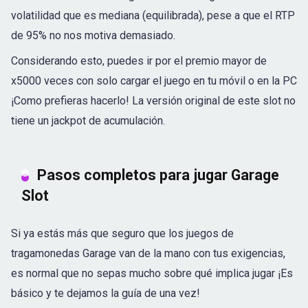
volatilidad que es mediana (equilibrada), pese a que el
RTP
de 95% no nos motiva demasiado.
Considerando esto, puedes ir por el
premio
mayor de
x5000 veces con solo
cargar el juego
en tu móvil o en la PC
¡Como prefieras hacerlo! La versión
original
de este slot no
tiene un jackpot de acumulación.
Pasos completos para jugar Garage
Slot
Si ya estás más que seguro que los
juegos de
tragamonedas Garage
van de la mano con tus exigencias,
es normal que no sepas mucho sobre qué implica jugar ¡Es
básico y te dejamos la guía de una vez!