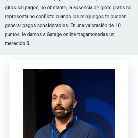
giros sin pagos, no obstante, la ausencia de giros gratis no
representa no conflicto cuando los minijuegos te pueden
generar pagos considerables. En una valoración de 10
puntos, le damos a
Garage online tragamonedas
un
merecido 8.