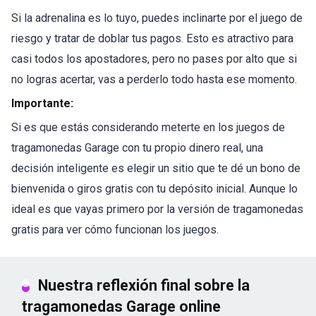
Si la adrenalina es lo tuyo, puedes inclinarte por el
juego de
riesgo
y tratar de doblar tus pagos. Esto es atractivo para
casi todos los apostadores, pero no pases por alto que si
no logras acertar, vas a perderlo todo hasta ese momento.
Importante:
Si es que estás considerando meterte en los
juegos de
tragamonedas Garage
con tu propio
dinero real
, una
decisión inteligente es elegir un sitio que te dé un bono de
bienvenida
o giros gratis con tu
depósito
inicial. Aunque lo
ideal es que vayas primero por la versión de
tragamonedas
gratis
para ver cómo
funcionan los juegos
.
Nuestra reflexión final sobre la
tragamonedas Garage online