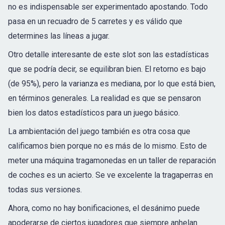
no es indispensable ser experimentado apostando. Todo
pasa en un recuadro de 5 carretes y es válido que
determines las líneas a jugar.
Otro detalle interesante de este slot son las estadísticas
que se podría decir, se equilibran bien. El retorno es bajo
(de 95%), pero la varianza es mediana, por lo que está bien,
en términos generales. La realidad es que se pensaron
bien los datos estadísticos para un juego básico.
La ambientación del juego también es otra cosa que
calificamos bien porque no es más de lo mismo. Esto de
meter una máquina tragamonedas en un taller de reparación
de coches es un acierto. Se ve excelente la tragaperras en
todas sus versiones.
Ahora, como no hay bonificaciones, el desánimo puede
apoderarse de ciertos jugadores que siempre anhelan