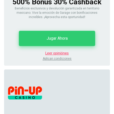
500% Bonus 30% Cashback
Beneficios exclusivos y devolución garantizada en territorio
mexicano. Vive la emoción de Garage con bonificaciones
increíbles. ¡Aprovecha esta oportunidad!
Jugar Ahora
Leer opiniónes
Aplican condiciones