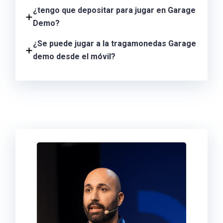
¿tengo que depositar para jugar en Garage
Demo?
¿Se puede jugar a la tragamonedas Garage
demo desde el móvil?