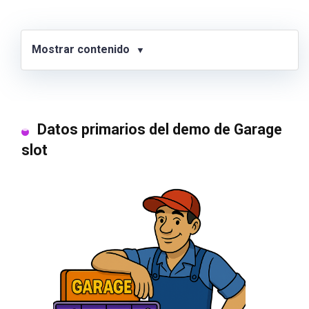
Mostrar contenido
▼
Datos primarios del demo de Garage
slot