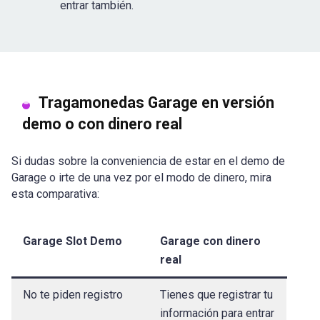
entrar también.
Tragamonedas Garage en versión
demo o con dinero real
Si dudas sobre la conveniencia de estar en el demo de
Garage o irte de una vez por el modo de dinero, mira
esta comparativa:
Garage Slot Demo
Garage con dinero
real
No te piden registro
Tienes que registrar tu
información para entrar