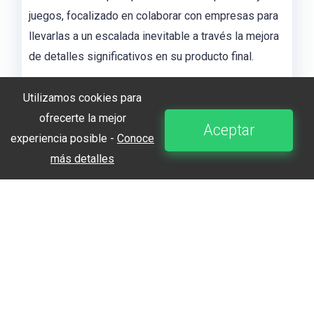
juegos, focalizado en colaborar con empresas para
llevarlas a un escalada inevitable a través la mejora
de detalles significativos en su producto final.
Utilizamos cookies para
ofrecerte la mejor
Aceptar
experiencia posible -
Conoce
más detalles
App
Trucos y Estrategias
Demo
Tragamonedas Garage Reseñas Reales
Contactos
Términos y Condiciones
Juego Responsable