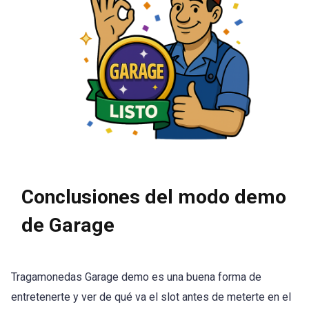
Conclusiones del modo demo
de Garage
T
ragamonedas Garage demo
es una buena forma de
entretenerte y ver de qué va el slot antes de meterte en el