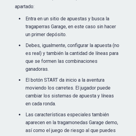
apartado:
Entra en un sitio de apuestas y busca la
tragaperras Garage, en este caso sin hacer
un primer depósito.
Debes, igualmente, configurar la apuesta (no
es real) y también la cantidad de líneas para
que se formen las combinaciones
ganadoras.
El botón START da inicio a la aventura
moviendo los carretes. El jugador puede
cambiar los sistemas de apuesta y líneas
en cada ronda.
Las características especiales también
aparecen en la tragamonedas Garage demo,
así como el juego de riesgo al que puedes