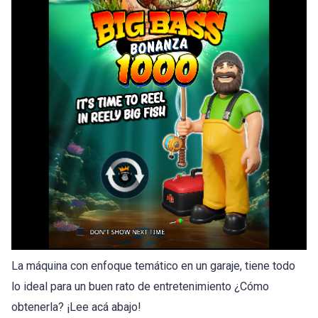
La máquina con enfoque temático en un garaje, tiene todo
lo ideal para un buen rato de entretenimiento ¿Cómo
obtenerla? ¡Lee acá abajo!