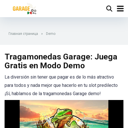
Главная страница
»
Demo
Tragamonedas Garage: Juega
Gratis en Modo Demo
La diversión sin tener que pagar es de lo más atractivo
para todos y nada mejor que hacerlo en tu slot predilecto
¡Sí, hablamos de la tragamonedas Garage demo!