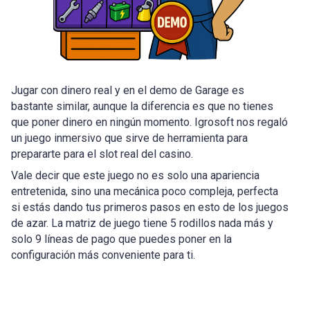
Jugar con dinero real y en el demo de Garage es
bastante similar, aunque la diferencia es que no tienes
que poner dinero en ningún momento. Igrosoft nos regaló
un juego inmersivo que sirve de herramienta para
prepararte para el slot real del casino.
Vale decir que este juego no es solo una apariencia
entretenida, sino una mecánica poco compleja, perfecta
si estás dando tus primeros pasos en esto de los juegos
de azar. La matriz de juego tiene 5 rodillos nada más y
solo 9 líneas de pago que puedes poner en la
configuración más conveniente para ti.