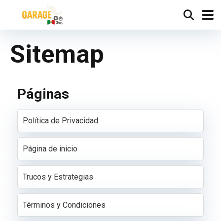
Sitemap
Páginas
Política de Privacidad
Página de inicio
Trucos y Estrategias
Términos y Condiciones