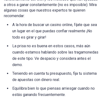
a otros a ganar constantemente (no es imposible). Mira
algunas cosas que nuestros expertos te quieren
recomendar:
A la hora de buscar un casino online, fíjate que sea
un lugar en el que puedas confiar realmente ¡No
todo es girar y girar!
La prisa no es buena en estos casos, más aún
cuando estamos hablando sobre las tragamonedas
de este tipo. Ve despacio y considera antes el
demo.
Teniendo en cuenta tu presupuesto, fija tu sistema
de apuestas con dinero real.
Equilibra bien lo que piensas arriesgar cuando no
estás ganando frecuentemente.