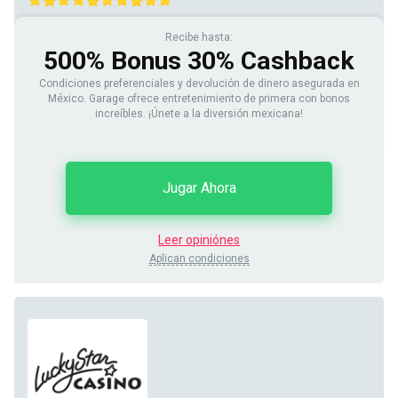
Recibe hasta:
500% Bonus 30% Cashback
Condiciones preferenciales y devolución de dinero asegurada en
México. Garage ofrece entretenimiento de primera con bonos
increíbles. ¡Únete a la diversión mexicana!
Jugar Ahora
Leer opiniónes
Aplican condiciones