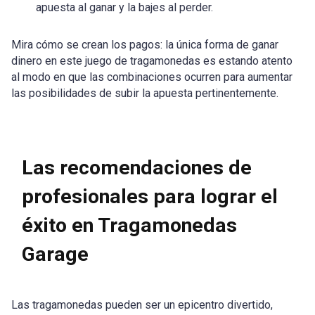
apuesta al ganar y la bajes al perder.
Mira cómo se crean los pagos: la única forma de ganar
dinero en este juego de tragamonedas es estando atento
al modo en que las combinaciones ocurren para aumentar
las posibilidades de subir la apuesta pertinentemente.
Las recomendaciones de
profesionales para lograr el
éxito en Tragamonedas
Garage
Las tragamonedas pueden ser un epicentro divertido,