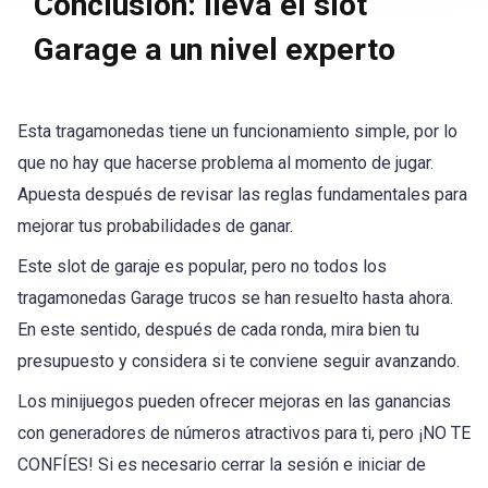
Conclusión: lleva el slot
Garage a un nivel experto
Esta tragamonedas tiene un funcionamiento simple, por lo
que no hay que hacerse problema al momento de jugar.
Apuesta después
de revisar las reglas fundamentales para
mejorar tus
probabilidades de ganar
.
Este slot de garaje es popular, pero no todos los
tragamonedas Garage trucos
se han resuelto hasta ahora.
En este sentido,
después de cada
ronda, mira bien tu
presupuesto y considera si te conviene seguir avanzando.
Los minijuegos
pueden ofrecer
mejoras en las ganancias
con
generadores de números
atractivos para ti, pero ¡NO TE
CONFÍES! Si es necesario cerrar la sesión e iniciar de