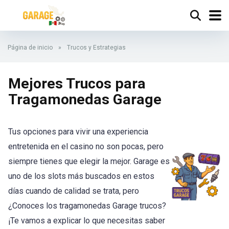
Página de inicio
»
Trucos y Estrategias
Mejores Trucos para
Tragamonedas Garage
Tus opciones para vivir una experiencia
entretenida en el casino no son pocas, pero
siempre tienes que elegir la mejor. Garage es
uno de los slots más buscados en estos
días cuando de calidad se trata, pero
¿Conoces los tragamonedas Garage trucos?
¡Te vamos a explicar lo que necesitas saber